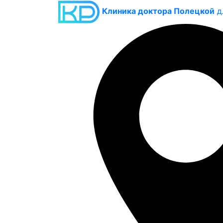
Клиника доктора Полецкой
д